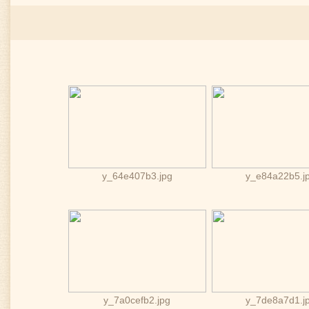
y_64e407b3.jpg
y_e84a22b5.j
y_7a0cefb2.jpg
y_7de8a7d1.j