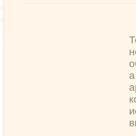
Т
н
о
а
а
к
и
в